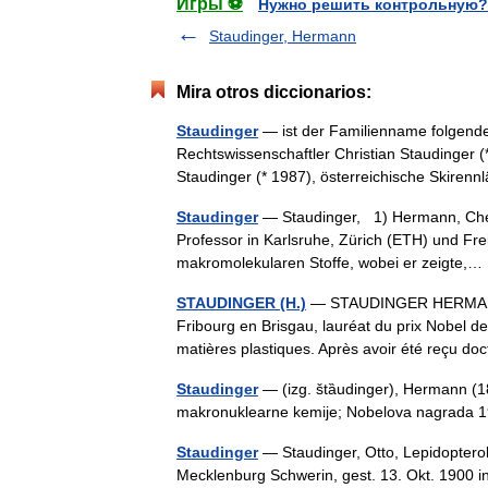
Игры ⚽
Нужно решить контрольную?
Staudinger, Hermann
Mira otros diccionarios:
Staudinger
— ist der Familienname folgende
Rechtswissenschaftler Christian Staudinger (*
Staudinger (* 1987), österreichische Skire
Staudinger
— Staudinger, 1) Hermann, Chemi
Professor in Karlsruhe, Zürich (ETH) und Fre
makromolekularen Stoffe, wobei er zeigte
STAUDINGER (H.)
— STAUDINGER HERMANN (
Fribourg en Brisgau, lauréat du prix Nobel d
matières plastiques. Après avoir été reçu d
Staudinger
— (izg. štȁudinger), Hermann (1
makronuklearne kemije; Nobelova nagrad
Staudinger
— Staudinger, Otto, Lepidopterol
Mecklenburg Schwerin, gest. 13. Okt. 1900 in 