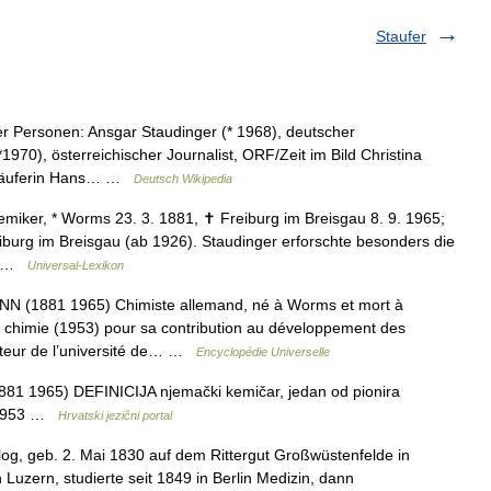
Staufer
r Personen: Ansgar Staudinger (* 1968), deutscher
1970), österreichischer Journalist, ORF/Zeit im Bild Christina
nnläuferin Hans… …
Deutsch Wikipedia
ker, * Worms 23. 3. 1881, ✝ Freiburg im Breisgau 8. 9. 1965;
iburg im Breisgau (ab 1926). Staudinger erforschte besonders die
,… …
Universal-Lexikon
1881 1965) Chimiste allemand, né à Worms et mort à
e chimie (1953) pour sa contribution au développement des
octeur de l’université de… …
Encyclopédie Universelle
881 1965) DEFINICIJA njemački kemičar, jedan od pionira
a 1953 …
Hrvatski jezični portal
og, geb. 2. Mai 1830 auf dem Rittergut Großwüstenfelde in
Luzern, studierte seit 1849 in Berlin Medizin, dann