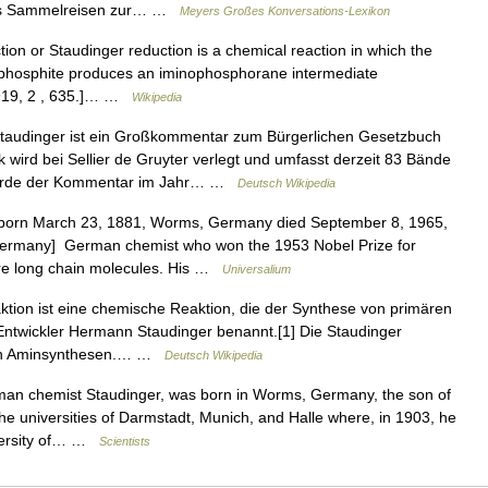
als Sammelreisen zur… …
Meyers Großes Konversations-Lexikon
on or Staudinger reduction is a chemical reaction in which the
r phosphite produces an iminophosphorane intermediate
 1919, 2 , 635.]… …
Wikipedia
audinger ist ein Großkommentar zum Bürgerlichen Gesetzbuch
ird bei Sellier de Gruyter verlegt und umfasst derzeit 83 Bände
rt wurde der Kommentar im Jahr… …
Deutsch Wikipedia
orn March 23, 1881, Worms, Germany died September 8, 1965,
ermany] German chemist who won the 1953 Nobel Prize for
are long chain molecules. His …
Universalium
tion ist eine chemische Reaktion, die der Synthese von primären
 Entwickler Hermann Staudinger benannt.[1] Die Staudinger
deren Aminsynthesen.… …
Deutsch Wikipedia
n chemist Staudinger, was born in Worms, Germany, the son of
he universities of Darmstadt, Munich, and Halle where, in 1903, he
iversity of… …
Scientists