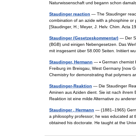
Naturwissenschaft und begann schon dam
Staudinger reaction
— The Staudinger reacti
combination of an azide with a phosphine o
[Staudinger, H.; Meyer, J. Helv. Chim. Acta
Staudinger (Gesetzeskommentar)
— Der St
(BGB) und einigen Nebengesetzen. Das Werk w
mit insgesamt über 58.000 Seiten. Initiie
Staudinger, Hermann
— ▪ German chemist b
Freiburg im Breisgau, West Germany [now G
Chemistry for demonstrating that polymers 
Staudinger-Reaktion
— Die Staudinger Reak
Aminen aus Aziden dient. Sie ist nach ihrem
Reaktion ist eine milde Alternative zu an
Staudinger , Hermann
— (1881–1965) Germa
a philosophy professor; he was educated at t
obtained his doctorate. He taught at the Un