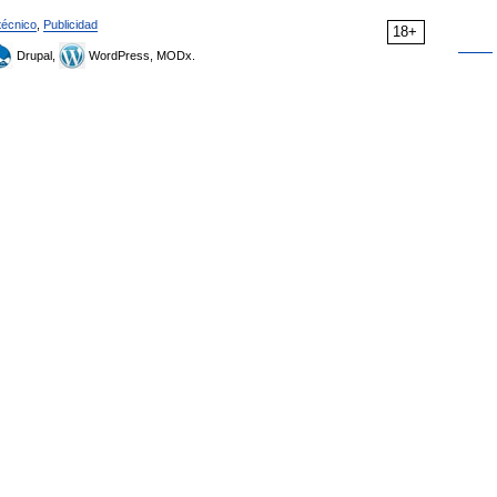
técnico
,
Publicidad
18+
Drupal,
WordPress, MODx.